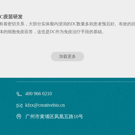
DC疫苗研发
展有着密切关系，大部分实体瘤内浸润的DC数量多则患者预后好。有效的
为主体的细胞免疫应答，这也是DC作为免疫治疗手段的基础。
加载更多
400 966 0210
kfzx@creativebio.cn
广州市黄埔区凤凰五路10号