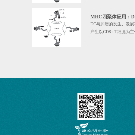
MHC四聚体应用：
DC与肿瘤的发生、发
产生以CD8+ T细胞