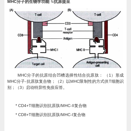
MHC
分子的生物学功能
¾
抗原提呈
MHC
1
分子的抗原结合凹槽选择性结合抗原肽：
（
）形成
MHC
-
2
MHC
T
分子
抗原肽复合物；（
）以
限制性的方式供
细胞识
3
别；（
）启动特异性免疫应答。
* CD4+T
/MHC-II
细胞识别抗原肽
复合物
* CD8+T
/MHC-I
细胞识别抗原肽
复合物