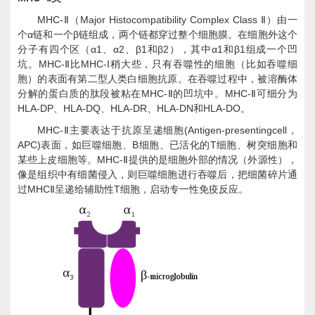
MHC-
Major Histocompatibility Complex Class
Ⅱ（
Ⅱ）由一
α
β
个
链和一个
链组成，两个链都穿过整个细胞膜。在细胞外这个
α1
α2
β1
β2
α1
β1
分子有四个区（
、
、
和
），其中
和
组成一个凹
MHC-
MHC-I
坑。
Ⅱ比
稍大些，只有吞噬性的细胞（比如吞噬细
胞）的表面有第二型人类白细胞抗原。在吞噬过程中，被溶酶体
MHC-
MHC-
分解的蛋白质的肽段被粘在
Ⅱ的凹坑中。
Ⅱ可细分为
HLA-DP
HLA-DQ
HLA-DR
HLA-DN
HLA-DO
、
、
、
和
。
MHC-
(Antigen-presentingcell
Ⅱ主要表达于抗原呈递细胞
，
APC)
B
T
表面，如巨噬细胞、
细胞、已活化的
细胞、树突细胞和
MHC-
某些上皮细胞等。
Ⅱ提供的是细胞外部的情况（外源性），
像是组织中有细菌侵入，则巨噬细胞进行吞噬后，把细菌碎片通
MHC
T
过
Ⅱ呈递给辅助性
细胞，启动专一性免疫反应。