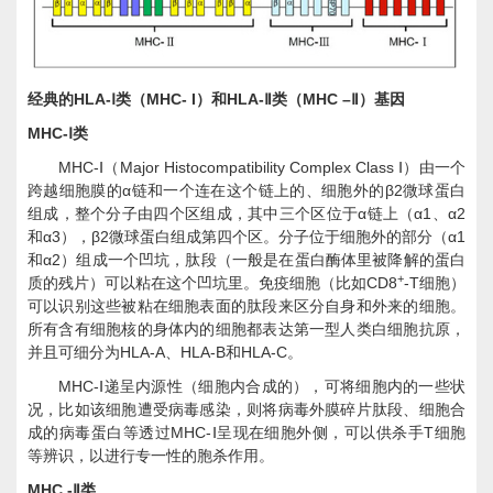
HLA-
MHC- I
HLA-
MHC –
经典的
Ⅰ类（
）和
Ⅱ类（
Ⅱ）基因
MHC-
Ⅰ类
MHC-
Major Histocompatibility Complex Class
Ⅰ（
Ⅰ）由一个
α
β2
跨越细胞膜的
链和一个连在这个链上的、细胞外的
微球蛋白
α
α1
α2
组成，整个分子由四个区组成，其中三个区位于
链上（
、
α3
β2
α1
和
），
微球蛋白组成第四个区。分子位于细胞外的部分（
α2
和
）组成一个凹坑，肽段（一般是在蛋白酶体里被降解的蛋白
+
CD8
-T
质的残片）可以粘在这个凹坑里。免疫细胞（比如
细胞）
可以识别这些被粘在细胞表面的肽段来区分自身和外来的细胞。
所有含有细胞核的身体内的细胞都表达第一型人类白细胞抗原，
HLA-A
HLA-B
HLA-C
并且可细分为
、
和
。
MHC-
Ⅰ递呈内源性（细胞内合成的），可将细胞内的一些状
况，比如该细胞遭受病毒感染，则将病毒外膜碎片肽段、细胞合
MHC-
T
成的病毒蛋白等透过
Ⅰ呈现在细胞外侧，可以供杀手
细胞
等辨识，以进行专一性的胞杀作用。
MHC -
Ⅱ类