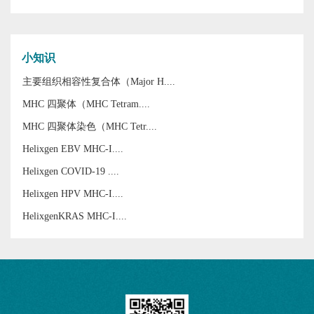
小知识
主要组织相容性复合体（Major H....
MHC 四聚体（MHC Tetram....
MHC 四聚体染色（MHC Tetr....
Helixgen EBV MHC-I....
Helixgen COVID-19 ....
Helixgen HPV MHC-I....
HelixgenKRAS MHC-I....