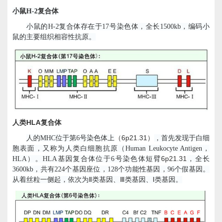
小鼠
H-2
复合体
小鼠的
H-2
复合体存在于
17
号染色体，全长
1500kb
，编码小
鼠的主要组织相容性抗原。
HLA
人类
复合体
6p21.31
人的
MHC
位于第
6
号染色体上
（
）
，首先发现于白细
胞表面，又称为人类白细胞抗原（
Human Leukocyte Antigen
，
6p21.31
HLA
）。
HLA
基因复合体位于
6
号染色体短臂
，全长
3600kb
，共有
224
个基因座位，
128
个功能性基因，
96
个假基因。
从着丝粒一侧起，依次为Ⅱ类基因、Ⅲ类基因、Ⅰ类基因。