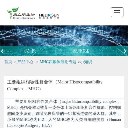
Toggle
naviga
小知识
应用综述
>
>
首页
产品中心
MHC四聚体应用专题
>
小知识
主要组织相容性复合体（Major Histocompatibility
Complex，MHC）
主要组织相容性复合体（
major histocompatibility complex
，
MHC
）是指脊椎动物某一染色体上编码组织相容性抗原、控制细
胞间免疫识别、调节免疫应答的一组紧密连锁的基因群。其中，
小鼠的
MHC
称为
H-2
；人的
MHC
称为人类白细胞抗原（
Human
Leukocyte Antigen
，
HLA
）