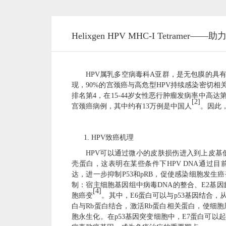
Helixgen HPV MHC-I Tetrame
HPV属乳多空病毒科A亚群，是无包膜的具
现，90%的宫颈癌与高危型HPV持续感染密切相
排名第4，在15-44岁女性恶行肿瘤发病率中高达
[2]
宫颈癌病例，其中约有13万例是中国人
。因此
1.
HPV
致癌机理
HPV可以通过微小的皮肤损伤进入到上皮基
壳蛋白，这表明在某些条件下HPV DNA通过
达，进一步抑制P53和pRB，促使感染细胞发生癌
制：宿主细胞基因组中病毒DNA的整合、E2基因
[4]
胞癌变
。其中，
E6蛋白可以与p53基因结合
白与Rb蛋白结合，激活Rb蛋白相关蛋白，使细
胞永生化。在p53基因突变细胞中，E7蛋白可以起