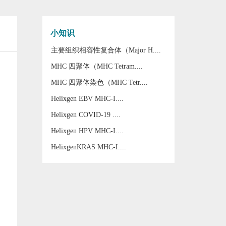
小知识
主要组织相容性复合体（Major H....
MHC 四聚体（MHC Tetram....
MHC 四聚体染色（MHC Tetr....
Helixgen EBV MHC-I....
Helixgen COVID-19 ....
Helixgen HPV MHC-I....
HelixgenKRAS MHC-I....