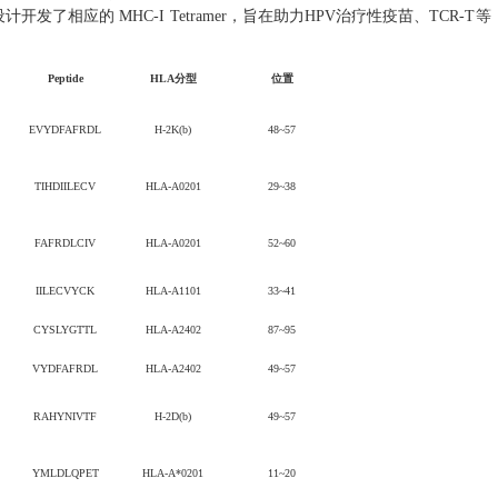
设计
开发
了相应的
MHC-I Tetramer，旨在助力
HPV治疗性
疫苗、
TCR-T等
Peptide
HLA
分型
位置
EVYDFAFRDL
H-2K(b)
48~57
T
I
HD
IIL
EC
V
HLA-A0201
29~38
F
A
F
RD
L
C
IV
HLA-A0201
52~60
IIL
EC
V
YCK
HLA-A1101
33~41
CYS
L
YGTT
L
HLA-A2402
87~95
V
YDFA
F
RD
L
HLA-A2402
49~57
RAHYNIVTF
H-2D(b)
49~57
YMLDLQPET
HLA-A*0201
11~20