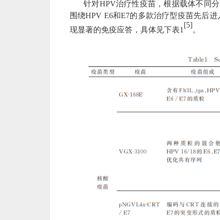
针对
HPV治疗性疫苗，根据载体不同
围绕HPV E6和E7的多款治疗型疫苗先后
[5]
现显著的免疫应答，具体见下表1
。