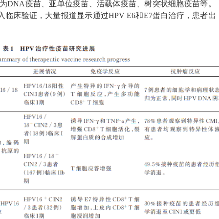
分为DNA疫苗、亚单位疫苗、活载体疫苗、树突状细胞疫苗等。
进入临床验证，大量报道显示通过HPV E6和E7蛋白治疗，患者出