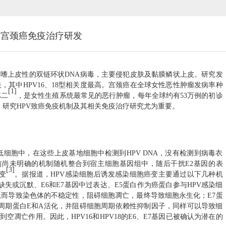
r——助力宫颈癌免疫治疗研发
有嗜上皮性的双链环状DNA病毒，主要侵犯皮肤及黏膜鳞状上皮。研究发
关，其中HPV16、18型相关度最高。宫颈癌在全球女性恶性肿瘤发病率种
[1]
第二
，是女性生殖系统最常见的恶行肿瘤，每年全球约有
53万例的初诊
，研究
HPV致癌免疫机制及其相关免疫治疗研究尤为重要。
低细胞中，在这些上皮基地细胞中检测到HPV DNA，没有检测到病毒衣
目前尚未明确的机制随机整合到宿主细胞基因组中，随后干扰E2基因的表
[3]
变
。据报道，
HPV感染细胞后诱发感染细胞癌变主要通过以下几种机
缺失或沉默、E6和E7基因中过表达、E5蛋白作为癌蛋白参与HPV感染细
，从而导致染色体的不稳定性，阻碍细胞凋亡，最终导致细胞永生化；E7蛋
胞周期蛋白E和A活化，并阻碍细胞周期依赖性抑制因子，同样可以导致细
到空凋亡作用。因此，HPV16和HPV18的E6、E7基因已被确认为潜在的