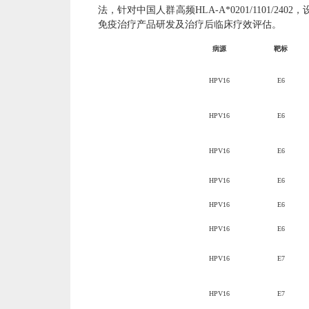
法，
针对
中国人群高频
HLA-A*
0201/
1101
/2402
，
免疫治疗产品研发及治疗后临床疗效评估。
病源
靶标
HPV16
E6
HPV16
E6
HPV16
E6
HPV16
E6
HPV16
E6
HPV16
E6
HPV16
E7
HPV16
E7