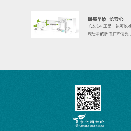
肠癌早诊--长安心
长安心®正是一款可以
现患者的肠道肿瘤情况