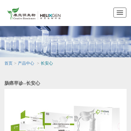
Toggle
naviga
>
>
首页
产品中心
长安心
肠癌早诊--长安心