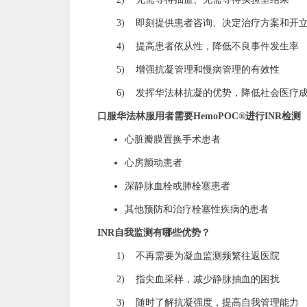
3)
即刻提供患者咨询、决定治疗方案和开
4)
提高患者依从性，降低不良事件发生率
5)
增强抗凝管理和慢病管理的有效性
6)
发挥华法林抗凝的优势，降低社会医疗
口服华法林服用者需要
HemoPOC
®
进行
INR
检测
心脏瓣膜置换手术患者
心房颤动患者
深静脉血栓或肺栓塞患者
其他预防和治疗栓塞性疾病的患者
INR
自我监测有哪些优势？
1)
不再需要为凝血监测频繁往返医院
2)
指尖血采样，减少静脉抽血的困扰
3)
随时了解抗凝强度，提高自我管理能力