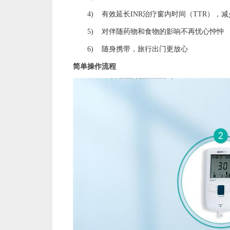
4)
有效延长
INR
治疗窗内时间（
TTR
），减
5)
对伴随药物和食物的影响不再忧心忡忡
6)
随身携带，旅行出门更放心
简单操作流程