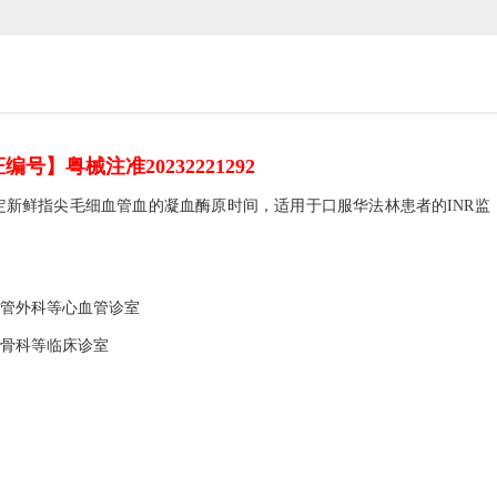
编号】粤械注准20232221292
定新鲜指尖毛细血管血的凝血酶原时间，适用于口服华法林患者的
INR
监
管外科等心血管诊室
骨科等临床诊室